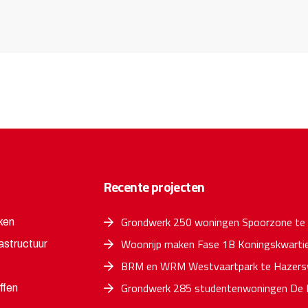
Recente projecten
Grondwerk 250 woningen Spoorzone te
ken
Woonrijp maken Fase 1B Koningskwartie
astructuur
BRM en WRM Westvaartpark te Hazersw
Grondwerk 285 studentenwoningen De 
ffen