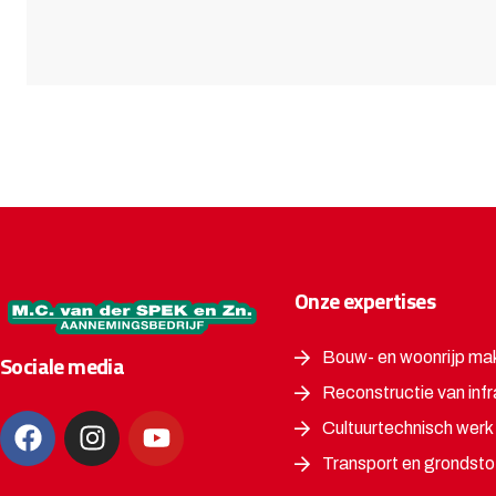
Onze expertises
Bouw- en woonrijp ma
Sociale media
Reconstructie van infr
Cultuurtechnisch werk
Transport en grondsto