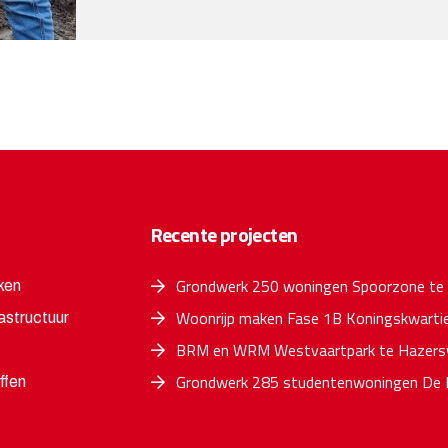
Recente projecten
Grondwerk 250 woningen Spoorzone te
ken
Woonrijp maken Fase 1B Koningskwartie
astructuur
BRM en WRM Westvaartpark te Hazersw
Grondwerk 285 studentenwoningen De 
ffen