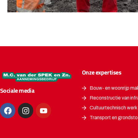
Onze expertises
Bouw- en woonrijp ma
Sociale media
Reconstructie van infr
Cultuurtechnisch werk
Transport en grondsto